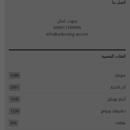
اتصل بنا
بيروت، لبنان
009611399996
info@unboxing-ar.com
الفئات الشعبية
منوعات
3288
آخر الاخبار
2361
أخبار موبايل
1242
تطبيقات وبرامج
1226
مقالات
656