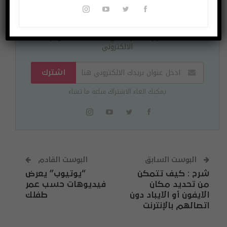
اشتراك مجاني
لتصلك الاخبار وللمشاركة في المسابقات ادخل بريدك
الالكتروني
اشترك
يمكنك الغاء الاشتراك ساعة ما تشاء
البوست السابق
البوست القادم
شرح : كيف تتمكن
“يوتيوب” يعرض
من تحديد مكان
فيديوهات حسب عمر
الآيفون أو الآيباد دون
طفلك
اتصالهم بالإنترنت