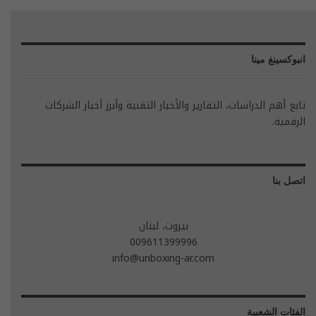
انبوكسينغ مينا
تابع أهم الدراسات، التقارير والأخبار التقنية وأبرز أخبار الشركات
الرقمية.
اتصل بنا
بيروت، لبنان
009611399996
info@unboxing-ar.com
الفئات الشعبية