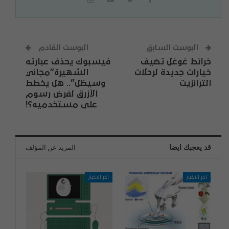
البوست السابق
البوست القادم
خرائط غوغل تضيف
فيسبوك يحذف عبارته
خيارات جديدة لرحلات
الشهيرة”مجاني
الترانزيت
وسيظل”.. هل يخطط
الأزرق لفرض رسوم
على مستخدميه؟!
قد يعجبك ايضا
المزيد عن المؤلف
آخر الاخبار
آخر الاخبار