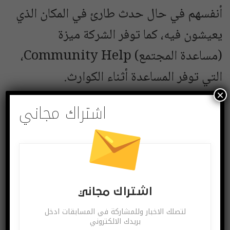
أنفسهم في حال حدث طارئ في المكان الذي
يعيشون فيه، كما توفر الشركة ميزة
(مساعدة المجتمع) Community Help،
التي توفر المساعدة أثناء الكوارث.
×
البوابة العربية للأخبار التقنية
اشتراك مجاني
إنذار
حكومات
فيسبوك
شارك
Twitter
Facebook
اشتراك مجاني
لتصلك الاخبار وللمشاركة في المسابقات ادخل
بريدك الالكتروني