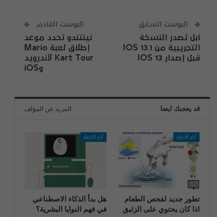
البوست السابق
البوست القادم
آبل تصدر النسخة
نينتندو تحدد موعد
التجريبية من IOS 13.1
إطلاق لعبة Mario
قبل إصدار IOS 13
Kart Tour لأندرويد
وiOS
قد يعجبك ايضا
المزيد عن المؤلف
آخر الاخبار
آخر الاخبار
تطور جديد لفحص الطعام
هل بدأ الذكاء الاصطناعي
اذا كان يحتوي على الزئبق
في فهم النوايا البشرية؟