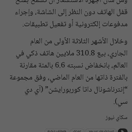
ومن شأن أجهزة الاستشعار أن تسمح بفتح
قفل الهاتف دون النظر إلى الشاشة، وإجراء
مدفوعات إلكترونية أو تفعيل تطبيقات.
وخلال الأشهر الثلاثة الأولى من العام
الجاري، بيع 310.8 ملايين هاتف ذكي في
العالم، بانخفاض نسبته 6.6 بالمئة مقارنة
بالفترة ذاتها من العام الماضي، وفق مجموعة
“إنترناشونال داتا كوربورايشن” (آي دي
سي).
سكاي نيوز
استشعار عن بعد
غوغل
هواتف ذكية