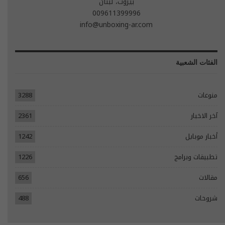
بيروت، لبنان
009611399996
info@unboxing-ar.com
الفئات الشعبية
منوعات
3288
آخر الاخبار
2361
أخبار موبايل
1242
تطبيقات وبرامج
1226
مقالات
656
شروحات
488