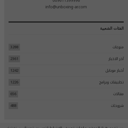
009611399996
info@unboxing-ar.com
الفئات الشعبية
منوعات
3288
آخر الاخبار
2361
أخبار موبايل
1242
تطبيقات وبرامج
1226
مقالات
656
شروحات
488