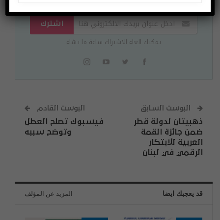
اشترك
يمكنك الغاء الاشتراك ساعة ما تشاء
البوست السابق
البوست القادم
ذهبيتان لدولة قطر
فيسبوك تصلح العطل
ضمن جائزة القمة
وتوضح سببه
العربية للابتكار
الرقمي في لبنان
قد يعجبك ايضا
المزيد عن المؤلف