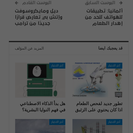
البوست السابق
البوست القادم
ألمانيا: تطبيقات
ديل ومايكروسوفت
للهواتف للحد من
وإتش بي تعارض قرارًا
إهدار الطعام
جديدًا من ترامب
قد يعجبك ايضا
المزيد عن المؤلف
آخر الاخبار
آخر الاخبار
تطور جديد لفحص الطعام
هل بدأ الذكاء الاصطناعي
اذا كان يحتوي على الزئبق
في فهم النوايا البشرية؟
آخر الاخبار
آخر الاخبار