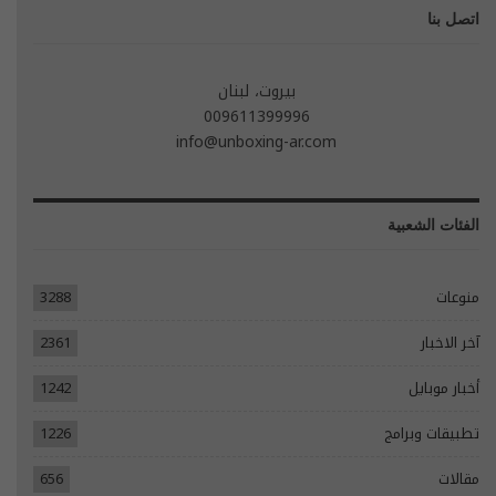
اتصل بنا
بيروت، لبنان
009611399996
info@unboxing-ar.com
الفئات الشعبية
منوعات
3288
آخر الاخبار
2361
أخبار موبايل
1242
تطبيقات وبرامج
1226
مقالات
656