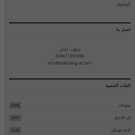
الرقمية.
اتصل بنا
بيروت، لبنان
009611399996
info@unboxing-ar.com
الفئات الشعبية
منوعات
3288
آخر الاخبار
2361
أخبار موبايل
1242