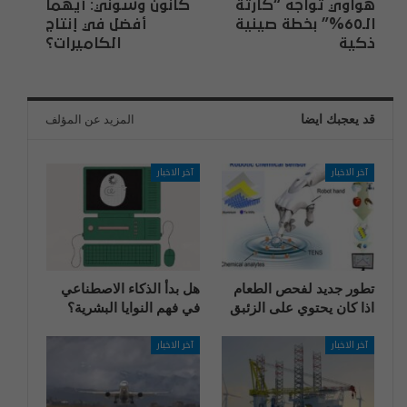
هواوي تواجه “كارثة
كانون وسوني: أيهما
الـ60%” بخطة صينية
أفضل في إنتاج
ذكية
الكاميرات؟
قد يعجبك ايضا
المزيد عن المؤلف
آخر الاخبار
آخر الاخبار
تطور جديد لفحص الطعام
هل بدأ الذكاء الاصطناعي
اذا كان يحتوي على الزئبق
في فهم النوايا البشرية؟
آخر الاخبار
آخر الاخبار