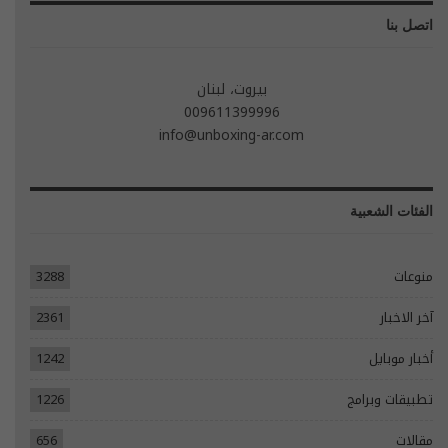
اتصل بنا
بيروت، لبنان
009611399996
info@unboxing-ar.com
الفئات الشعبية
منوعات
3288
آخر الاخبار
2361
أخبار موبايل
1242
تطبيقات وبرامج
1226
مقالات
656