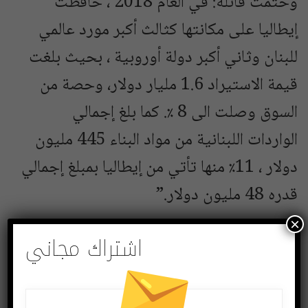
وختمت قائلة: في العام 2018 ، حافظت
إيطاليا على مكانتها كثالث أكبر مورد عالمي
للبنان وثاني أكبر دولة أوروبية ، بحيث بلغت
قيمة الاستيراد 1.6 مليار دولار، وحصة من
السوق وصلت الى 8 ٪. كما بلغ إجمالي
الواردات اللبنانية من مواد البناء 445 مليون
دولار ، 11٪ منها تأتي من إيطاليا بمبلغ إجمالي
قدره 48 مليون دولار.”
×
وهبة
اشتراك مجاني
وفي الختام تحدثت الدكتورة وهبة :فاعربت
عن اعتزازها بمعرض Project Lebanon