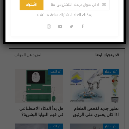
“التكنولوجيا الذكية”
بالفيديو: جوزيف جد
اشترك
في صور برعاية الوزير
من شركة “وونت”،
أفيوني والنائبة عز
انترنت أثناء السفر
يمكنك الغاء الاشتراك ساعة ما تشاء
الدين
والتجوال دون تغيير
الشريحة وبنفس
السعر
قد يعجبك ايضا
المزيد عن المؤلف
آخر الاخبار
آخر الاخبار
تطور جديد لفحص الطعام
هل بدأ الذكاء الاصطناعي
اذا كان يحتوي على الزئبق
في فهم النوايا البشرية؟
آخر الاخبار
آخر الاخبار