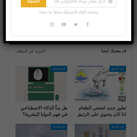
اشترك
وتتعهد بالشفافية
شركة “نيو لاند”،
يمكنك الغاء الاشتراك ساعة ما تشاء
الخدمات التقنية
المتنقلة للشركات
الكبيرة و الحكومات
قد يعجبك ايضا
المزيد عن المؤلف
آخر الاخبار
آخر الاخبار
تطور جديد لفحص الطعام
هل بدأ الذكاء الاصطناعي
اذا كان يحتوي على الزئبق
في فهم النوايا البشرية؟
آخر الاخبار
آخر الاخبار