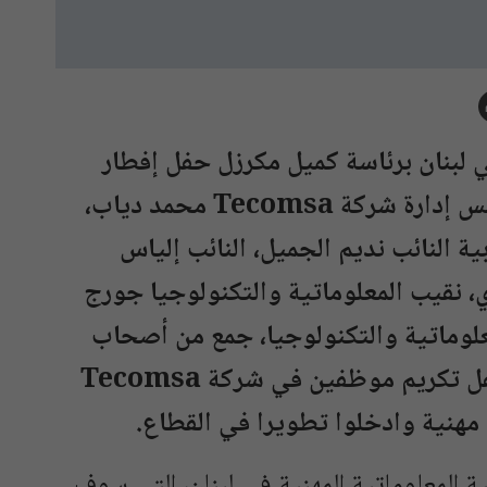
 لبنان برئاسة كميل مكرزل حفل إفطار
تكريمي في الحازمية، برعاية رئيس مجلس إدارة شركة Tecomsa محمد دياب،
ية النائب نديم الجميل، النائب إلياس
، نقيب المعلوماتية والتكنولوجيا جورج
لوماتية والتكنولوجيا، جمع من أصحاب
شركات المعلوماتية، وتم في خلال الحفل تكريم موظفين في شركة Tecomsa
مهنية وادخلوا تطويرا في القطاع.
المعلوماتية المهنية في لبنان، التي سوف