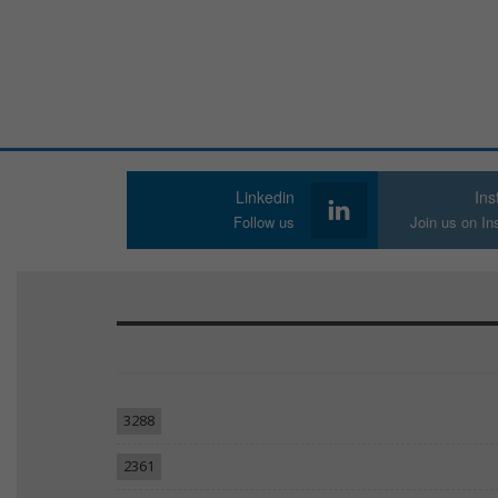
Linkedin
In
Follow us
Join us on I
3288
2361