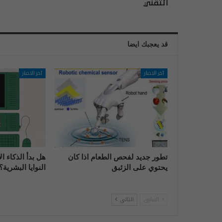
التقني
قد يعجبك ايضا
آخر الاخبار
آخر الاخبار
تطور جديد لفحص الطعام اذا كان
هل بدأ الذكاء 
يحتوي على الزئبق
النوايا البشرية؟
السابق
التالي