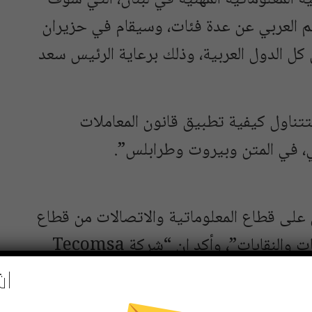
 العربي عن عدة فئات، وسيقام في حزيران
 الدول العربية، وذلك برعاية الرئيس سعد
تتناول كيفية تطبيق قانون المعاملات
صي، في المتن وبيروت وطرابلس”.
على قطاع المعلوماتية والاتصالات من قطاع
عام وخاص وعلى رأسهم النواب والجمعيات والنقابات”، وأكد ان “شركة Tecomsa
 الرقمي والثورة التكنولوجية، وهي ملتزمة
اش
لتقنية الحديثة والمتكاملة تحت إشراف