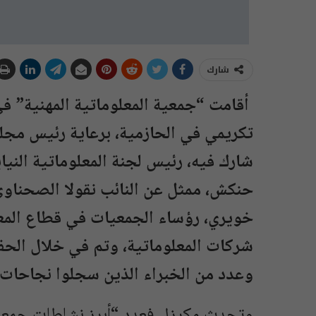
شارك
أقامت “جمعية المعلوماتية المهنية” في
شارك فيه، رئيس لجنة المعلوماتية النياب
حنكش، ممثل عن النائب نقولا الصحناوي
خويري، رؤساء الجمعيات في قطاع المع
وعدد من الخبراء الذين سجلوا نجاحات 
وتحدث مكرزل فعدد “أبرز نشاطات جمعية 