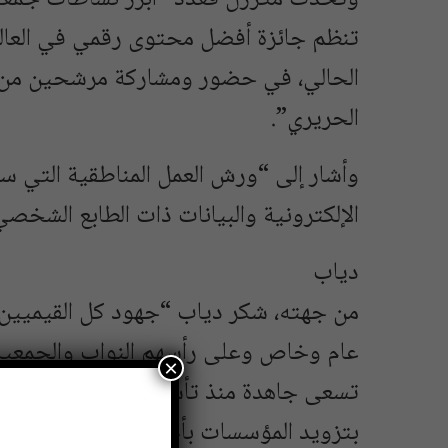
تنظم جائزة أفضل محتوى رقمي في العالم
الحالي، في حضور ومشاركة مرشحين من كل
الحريري”.
وأشار إلى “ورش العمل المناطقية التي س
الإلكترونية والبيانات ذات الطابع الشخ
دياب
من جهته، شكر دياب “جهود كل القيميين 
×
تسعى جاهدة منذ تأسيسها لمواكبة التطور
بتزويد المؤسسات بأحدث وأفضل الحلول ا