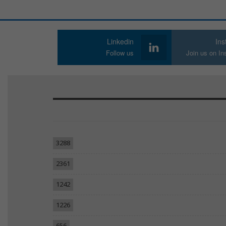
Linkedin
In
Follow us
Join us on I
3288
2361
1242
1226
656