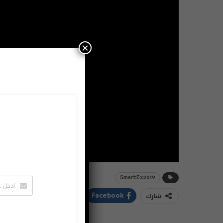
×
SmartEx2019
شارك
ddIt
Twitter
Facebook