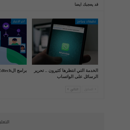
قد يعجبك ايضا
تطبيقات وبرامج
آخر الاخبار
الخدمة التي انتظرها كثيرون .. تحرير
برامج الEdtech ليست بريئة تماما!
الرسائل على الواتساب
السابق
التالي
التعل