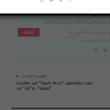
 مجاني
ر وللمشاركة في المسابقات ادخل بريدك الالكتروني
اشترك
الاشتراك ساعة ما تشاء
البوست القادم
خبراء يكشفون “خدعة كبيرة” في بطاريات
“آيفون”.. و”أبل” ترد