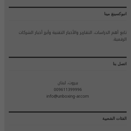
انبوكسينغ مينا
تابع أهم الدراسات، التقارير والأخبار التقنية وأبرز أخبار الشركات
الرقمية.
اتصل بنا
بيروت، لبنان
009611399996
info@unboxing-ar.com
الفئات الشعبية