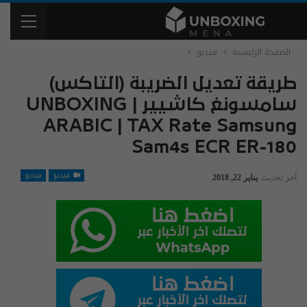
الصفحة الرئيسية
فيديو
طريقة تعديل الضريبة (التاكس)
سامسونغ كاشيير | UNBOXING
ARABIC | TAX Rate Samsung
Sam4s ECR ER-180
فيديو
فيديو
آخر تحديث
يناير 22, 2018