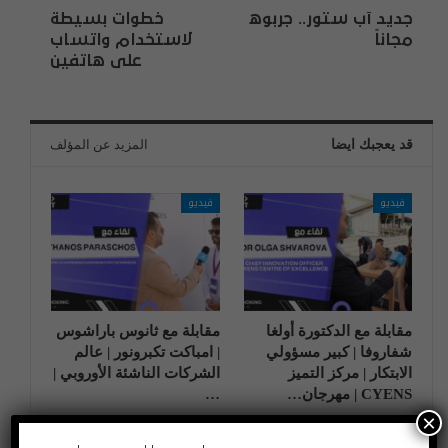
جديد آب ستور.. جربوه
خطوات بسيطة
مجاناً
لاستخدام واتساب
على هاتفين
قد يعجبك ايضا
المزيد عن المؤلف
فيديو
فيديو
مقابلة مع الدكتورة أولغا
مقابلة مع ثانوس باراشوس
شفاروفا | كبير مسؤولي
| امباكت تكبرونور | عالم
الابتكار | مركز التميز
الشركات الناشئة الأوروبي |
CYENS | مهرجان…
…
×
فيديو
فيديو