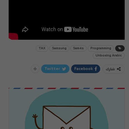
TAX
Samsung
Sam4s
Programming
Unboxing Arabic
شارك
Twitter
Facebook