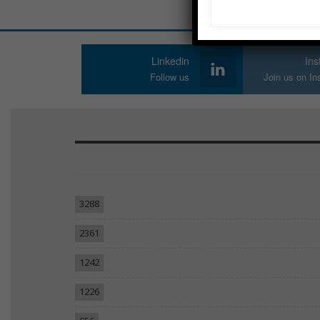
Linkedin
In
Follow us
Join us on I
3288
2361
1242
1226