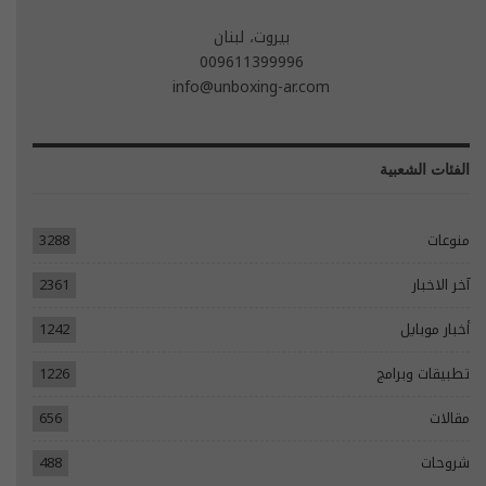
بيروت، لبنان
009611399996
info@unboxing-ar.com
الفئات الشعبية
منوعات
3288
آخر الاخبار
2361
أخبار موبايل
1242
تطبيقات وبرامج
1226
مقالات
656
شروحات
488