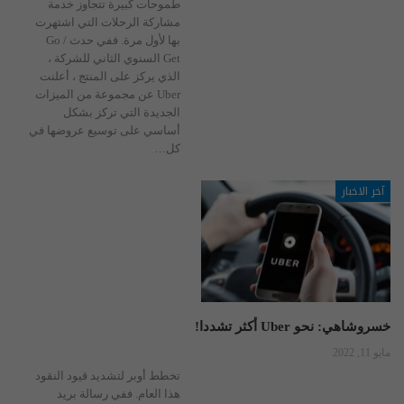
طموحات كبيرة تتجاوز خدمة
مشاركة الرحلات التي اشتهرت
بها لأول مرة. ففي حدث Go /
Get السنوي الثاني للشركة ،
الذي يركز على المنتج ، أعلنت
Uber عن مجموعة من الميزات
الجديدة التي تركز بشكل
أساسي على توسيع عروضها في
كل
…
آخر الاخبار
خسروشاهي: نحو Uber أكثر تشددا!
مايو 11, 2022
تخطط أوبر لتشديد قيود النقود
هذا العام. ففي رسالة بريد