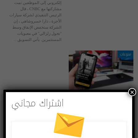
إلكتروني إلى الموظفين تمت
مشاركتها مع CNBC ، قال
الرئيس التنفيذي لشركة سيارات
الأجرة ، دارا خسروشاهي ، إن
الشركة ستخفض الإنفاق وسط
"تحول زلزالي" في معنويات
المستثمرين. يأتي التسويق
…
منوعات
×
اشتراك مجاني
أوبر تطلق Uber Works لمساعدة السائقين في العثور على
وظائف بديلة
أبريل 7, 2020
أطلقت شركة (أوبر) Uber مركزاً
للعمل (Uber Works) لمساعدة
السائقين في العثور على وظائف