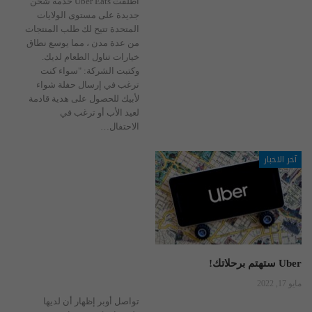
أطلقت Uber Eats خدمة شحن
جديدة على مستوى الولايات
المتحدة تتيح لك طلب المنتجات
من عدة مدن ، مما يوسع نطاق
خيارات تناول الطعام لديك.
وكتبت الشركة: "سواء كنت
ترغب في إرسال حفلة شواء
لأبيك للحصول على هدية قادمة
لعيد الأب أو ترغب في
الاحتفال
…
آخر الاخبار
Uber ستهتم برحلاتك!
مايو 17, 2022
تواصل أوبر إظهار أن لديها