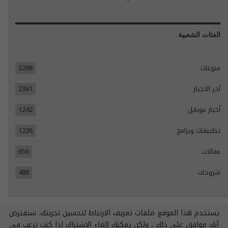
الفئات الشعبية
منوعات
3288
آخر الاخبار
2361
أخبار موبايل
1242
تطبيقات وبرامج
1226
مقالات
656
شروحات
488
يستخدم هذا الموقع ملفات تعريف الارتباط لتحسين تجربتك. سنفترض
© 2026 - جميع الحقوق محفوظة.
أنك موافق على ذلك ، ولكن يمكنك إلغاء الاشتراك إذا كنت ترغب في