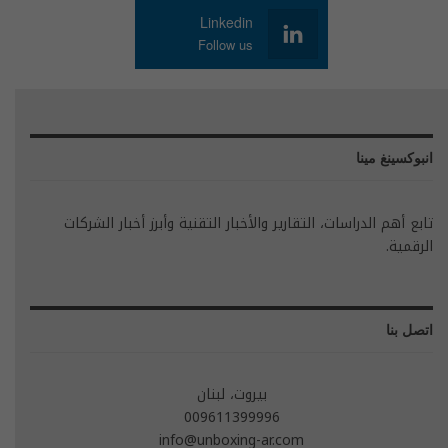
Linkedin
Follow us
انبوكسينغ مينا
تابع أهم الدراسات، التقارير والأخبار التقنية وأبرز أخبار الشركات
الرقمية.
اتصل بنا
بيروت، لبنان
009611399996
info@unboxing-ar.com