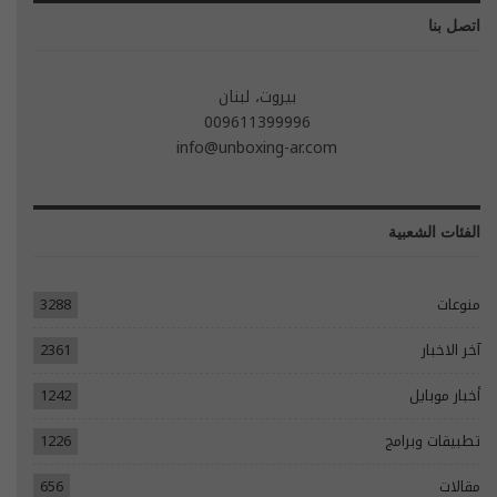
اتصل بنا
بيروت، لبنان
009611399996
info@unboxing-ar.com
الفئات الشعبية
منوعات
3288
آخر الاخبار
2361
أخبار موبايل
1242
تطبيقات وبرامج
1226
مقالات
656