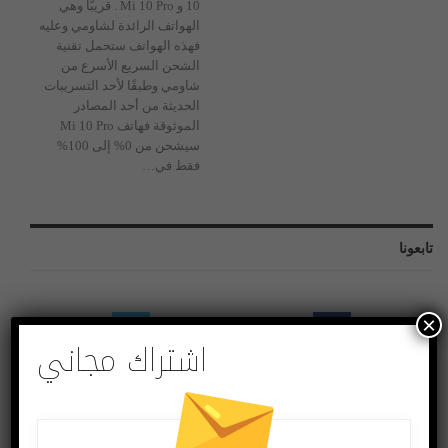
10 و Mi 10 Pro . قريبًا وهي
الهواتف الرائدة لشاومي وعليه
فهذه الهواتف ستحمل تقنية
الشحن السريع الأسرع من
شاومي وطبقًا لأحد التسريبات
الحديثة من أحد المصادر
الموثوقة فهاتف Mi 10 Pro
سيشحن من 0% إلى 100%
فقط في…
تابعونا
×
اشتراك مجاني
Twitter
Facebook
Followers
Likes