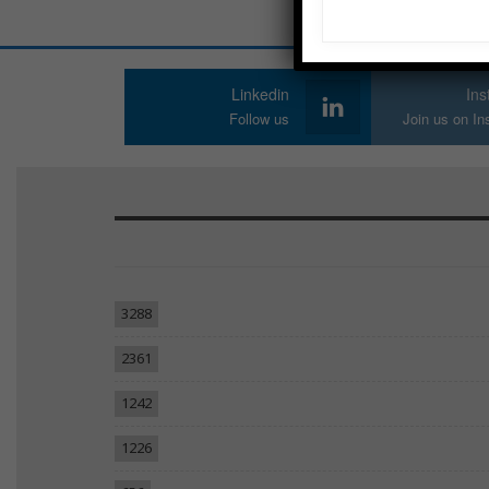
Linkedin
In
Follow us
Join us on I
3288
2361
1242
1226