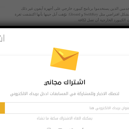
خدمين الذين يستخدموا برنامج كيبورد خارجي على أجهزة آيفون غير ذلك
اضي مثل SwiftKey و Gboard.
نوّهت آبل حينها بأنها اكتشفت ثغرة
 الكيبورد الخارجية أن تصل لكافة
…
اش
ع نهج “المستخدم أولاً” في سياساتها الداخلية والخارجية إلا أننا لا ننكر أن
رسات التي قد لا تكون كذلك وآبل بالفعل قد مرّت بعدد من المواقف التي
بين المستخدمين ولعل أبرزها هو
…
اشتراك مجاني
IO قبل إصدار IOS 13
لتصلك الاخبار وللمشاركة في المسابقات ادخل بريدك الالكتروني
فاجأت شركة آبل المطورين بإصدار تجريبي من (iOS 13.1)، وذلك قبل أسابيع فقط من الموعد
رسمي من نظامها التشغيلي (iOS 13).
يمكنك الغاء الاشتراك ساعة ما تشاء