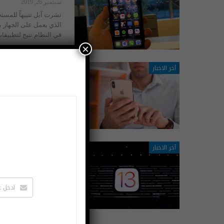
سبتمبر 26, 2019
نشرت آبل تنبيهاً للمست
الذي يعمل على الجهاز بشكل افتر
في النظام تتيح لتطبيقات
×
آخر الاخبار
تحديث iOS 13.1 يضعف أداء آيفون XS وما قبله حفاظاً على البطارية
سبتمبر 25, 2019
رغم أن آبل تزعُم أنها تتب
الشركة لديها بعض المما
نشأ عنها جدالات ضخمة 
آخر الاخبار
آبل تصدر النسخة التجريبية من S 13.1
أغسطس 28, 2019
المتوقع لطرحها الإصدار ال