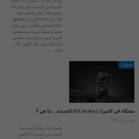
مع كل إصدار ، يبدو أن DJI تحزم
المزيد من الميزات في طائرات
بدون طيار أصغر وأصغر. فقد
كانت Mavic 3 التي تم إطلاقها
العام الماضي طائرة بدون طيار
صغيرة نسبيًا مزودة بمستشعر
كاميرا بدون مرآة وجودة فيديو
احترافية وغير ذلك الكثير. الآن ،
جلبت
…
منوعات
مشكلة في كاميرة DJI Action 2 الجديدة… ما هي ؟
نوفمبر 2, 2021
قدمت DJI مؤخراً إصدارها
الجديد من كاميرات الأكشن