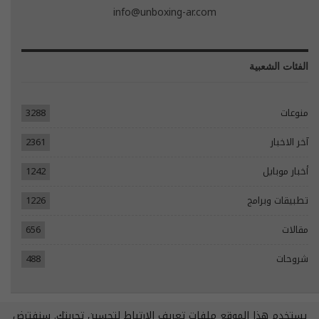
info@unboxing-ar.com
الفئات الشعبية
منوعات
3288
آخر الاخبار
2361
أخبار موبايل
1242
تطبيقات وبرامج
1226
مقالات
656
شروحات
488
يستخدم هذا الموقع ملفات تعريف الارتباط لتحسين تجربتك. سنفترض