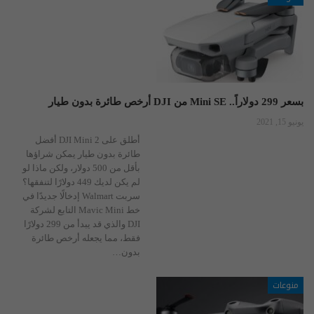
بسعر 299 دولاراً.. Mini SE من DJI أرخص طائرة بدون طيار
يونيو 15, 2021
أطلق على DJI Mini 2 أفضل
طائرة بدون طيار يمكن شراؤها
بأقل من 500 دولار، ولكن ماذا لو
لم يكن لديك 449 دولارًا لتنفقها؟
سربت Walmart إدخالًا جديدًا في
خط Mavic Mini التابع لشركة
DJI والذي قد يبدأ من 299 دولارًا
فقط، مما يجعله أرخص طائرة
بدون…
منوعات