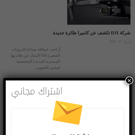
شركة DJI تكشف عن كاميرا طائرة جديدة
أبريل 17, 2021
أزاحت عملاقة صناعة الدرونات
الصغيرة DJI الستار عن طائرتها
المسيرة الجديدة المخصصة
لمحبي التصوير.
×
منوعات
اشتراك مجاني
لعشاق التصوير.. شركة DJI تطلق أحدث حامل للكاميرات