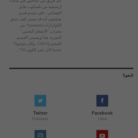
عثر فريق من الباحثين في بيانات
أرشيفية من تلسكوب هابل
الفضائي ، على جسم قديم
يعتقدون أنه قد يفسر كيف تنبثق
الكوازارات (quasars)* من
مجرات "الانفجار النجمي"
المتربة.
هذا ويسمى الجسم
الضخم GNz7q ، وكان موجودًا
عندما كان عمر الكون 750
…
تابعونا
Twitter
Facebook
Followers
Likes