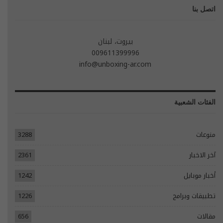
اتصل بنا
بيروت، لبنان
009611399996
info@unboxing-ar.com
الفئات الشعبية
منوعات
3288
آخر الاخبار
2361
أخبار موبايل
1242
تطبيقات وبرامج
1226
مقالات
656