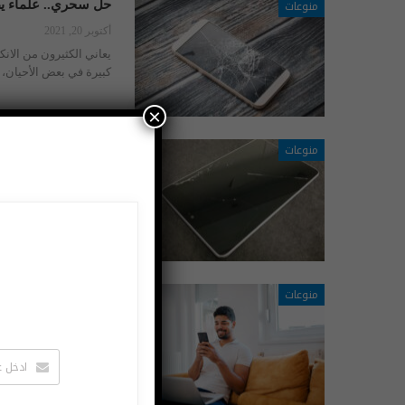
منوعات
حل سحري.. علماء ي
أكتوبر 20, 2021
يعاني الكثيرون من الان
كبيرة في بعض الأحيان، 
×
منوعات
بخمس مرات.. زجاج 
أكتوبر 2, 2021
ابتكر باحثون من كندا ن
الذكية المؤرقة لأصحابه
منوعات
هواتف المستقبل ست
سبتمبر 25, 2021
في خضم المنافسة الشر
ربما تتيح الاتصالات وإ