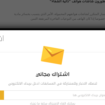
طورون شاشات هواتف “ذاتية الشفاء”
كسار المتكرر لشاشات هواتفهم المحمولة، الأمر الذي يتسبب بخسائر مادية
خصوصا إذا كان الهاتف من النوعيات الفاخرة المرتفعة الثمن.
اش
خارق مقاوم للكسر في هواتف المستقبل
وعا جديدا من الزجاج، قد يضع كلمة "النهاية" لمشكلة تحطم شاشات الهواتف
ا، وذلك لأنه أكثر مقاومة للكسر بخمس مرات من الزجاج القياسي.
اشتراك مجاني
عمل دون الحاجة لشبكات المحمول
لتصلك الاخبار وللمشاركة في المسابقات ادخل بريدك الالكتروني
سة بين مزودي خدمات الاتصالات، انتشرت تسربيات عن هواتف مستقبلية
رسال الرسائل في حالات الطوارئ دون الحاجة للشبكات المحمولة.
يمكنك الغاء الاشتراك ساعة ما تشاء