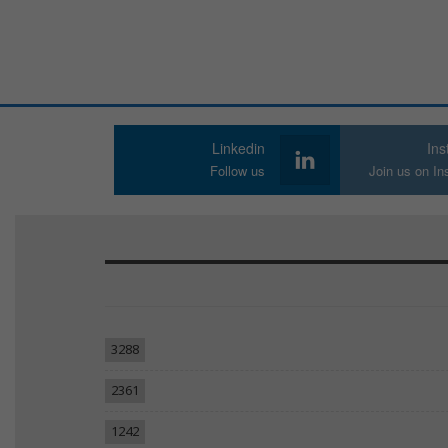
Linkedin
In
Follow us
Join us on I
3288
2361
1242