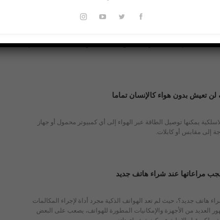
جيدة… تعرف عليها
أعلنت Honor اليوم عن هاتف Honor Play 20 Pro برقاقة معالج Helio G80، وشاشة OLED، كما يأتي
ف لن تعيش بدون هواء كالإنسان تماما
لكية يمكنها توصيل الطاقة عبر الهواء إلى أي كمبيوتر محمول أو جهاز
ة إلى مقابس أو كابلات.
 يجب مراعاتها عند شراء هاتف جديد
ء هاتف جديد؟، حيث لم تعد الهواتف الذكية مجرد أداة لإجراء المكالمات
ور العديد من الأجهزة والإمكانيات المطورة للهواتف، يصعب على البعض