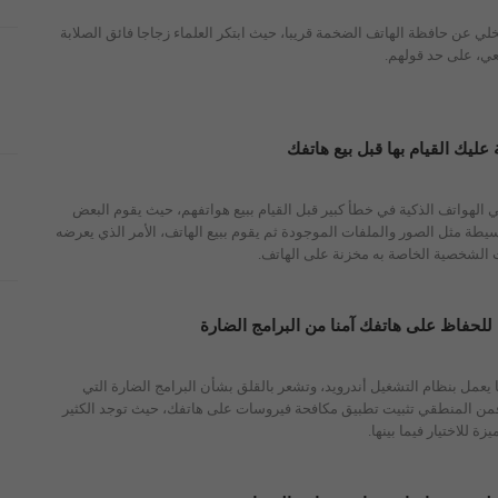
لي عن حافظة الهاتف الضخمة قريبا، حيث ابتكر العلماء زجاجا فائق الصلابة
ي، على حد قولهم.
عليك القيام بها قبل بيع هاتفك
الهواتف الذكية في خطأ كبير قبل القيام ببيع هواتفهم، حيث يقوم البعض
يطة مثل الصور والملفات الموجودة ثم يقوم ببيع الهاتف، الأمر الذي يعرضه
ت الشخصية الخاصة به مخزنة على الهاتف.
 للحفاظ على هاتفك آمنا من البرامج الضارة
ا يعمل بنظام التشغيل أندرويد، وتشعر بالقلق بشأن البرامج الضارة التي
فمن المنطقي تثبيت تطبيق مكافحة فيروسات على هاتفك، حيث توجد الكثير
ة للاختيار فيما بينها.