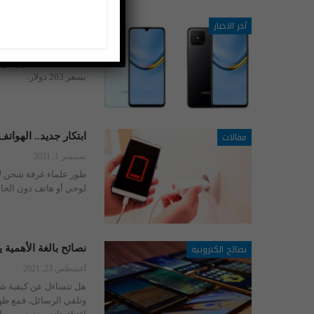
آخر الاخبار
اونر تعلن رسمياً عن هاتف Honor Play 20 Pro بموصفات 
سبتمبر 19, 2021
بسعر 263 دولار.
مقالات
ابتكار جديد.. الهوات
سبتمبر 1, 2021
طور علماء غرفة شحن لاس
لوحي أو هاتف دون الحاج
نصائح الكترونية
نصائح بالغة الأهمية
أغسطس 23, 2021
هل تتساءل عن كيفية شرا
وتلقي الرسائل، فمع ظه