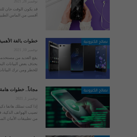
نوفمبر 28, 2021
قد يكون الوقت حان للتخ
أقسى من الماس الطبيع
نصائح الكترونية
خطوات بالغة الأهمية 
نوفمبر 10, 2021
يقع العديد من مستخدمي 
بحذف بعض البيانات البس
للخطر ومن ترك البيانا
نصائح الكترونية
مجاناً.. خطوات هامة
نوفمبر 1, 2021
إذا كنت تمتلك هاتفا ذكي
تصيب الهواتف الذكية، 
من تطبيقات الأمان المميز