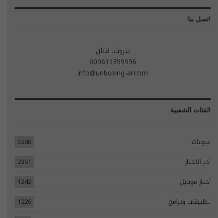
اتصل بنا
بيروت، لبنان
009611399996
info@unboxing-ar.com
الفئات الشعبية
منوعات
3288
آخر الاخبار
2361
أخبار موبايل
1242
تطبيقات وبرامج
1226