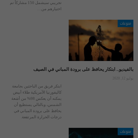
تجريبي سيشمل 150 مشاركاً تم
اختيارهم من…
منوعات
بالفيديو.. ابتكار يحافظ على برودة المباني في الصيف
يوليو 12, 2020
ابتكر فريق من الباحثين بجامعة
كاليفورنيا الأمريكية طلاء أبيض
يمكنه أن يعكس 98% من أشعة
الشمس، وبالتالي يستطيع أن
يحافظ على برودة المباني في
درجات الحرارة المرتفعة.
منوعات