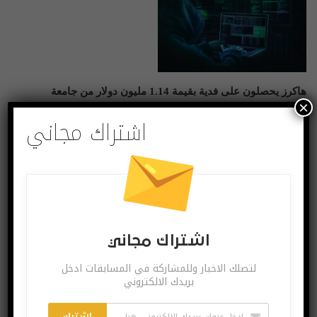
هاكرز يحصلون على فدية بقيمة 1.14 مليون دولار من جامعة
×
أمريكية
اشتراك مجاني
يونيو 29, 2020
اعترفت مؤسسة رائدة في
مجال الأبحاث الطبية تعمل على
علاج لمرض "كوفيد-19" بأنها
دفعت فدية إلى "هاكرز" قيمتها
1.14 مليون دولار، وذلك بعد عقد
مفاوضات سرية بين الطرفين.
اشتراك مجاني
منوعات
لتصلك الاخبار وللمشاركة في المسابقات ادخل
بريدك الالكتروني