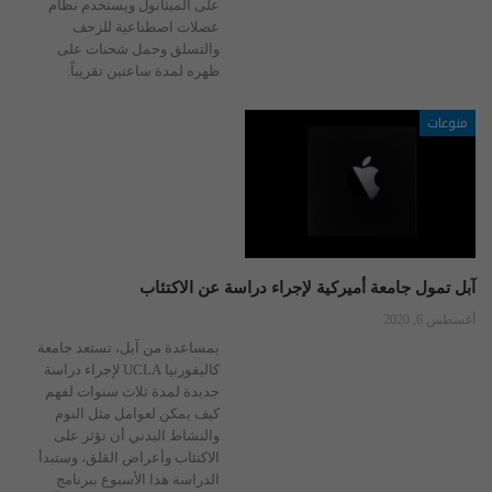
على الميثانول ويستخدم نظام
عضلات اصطناعية للزحف
والتسلق وحمل شحنات على
ظهره لمدة ساعتين تقريباً.
منوعات
آبل تمول جامعة أميركية لإجراء دراسة عن الاكتئاب
أغسطس 6, 2020
بمساعدة من آبل، تستعد جامعة
كاليفورنيا UCLA لإجراء دراسة
جديدة لمدة ثلاث سنوات لفهم
كيف يمكن لعوامل مثل النوم
والنشاط البدني أن تؤثر على
الاكتئاب وأعراض القلق، وستبدأ
الدراسة هذا الأسبوع ببرنامج