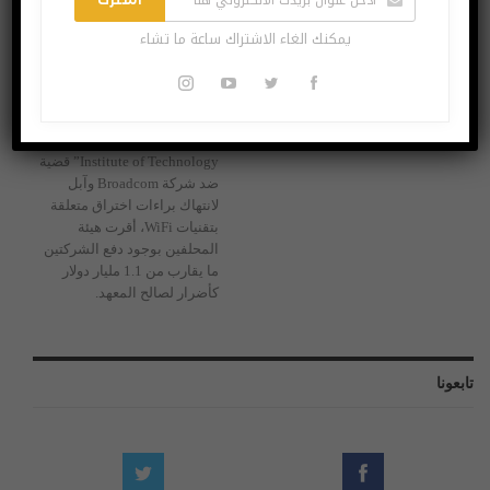
اشترك
يمكنك الغاء الاشتراك ساعة ما تشاء
انتهاك براءات اختراع.. آبل تخسر القضية
يناير 30, 2020
بعد نحو 4 سنوات من رفع معهد
كاليفورنيا للتقنية “California
Institute of Technology” قضية
ضد شركة Broadcom وآبل
لانتهاك براءات اختراق متعلقة
بتقنيات WiFi، أقرت هيئة
المحلفين بوجود دفع الشركتين
ما يقارب من 1.1 مليار دولار
كأضرار لصالح المعهد.
تابعونا