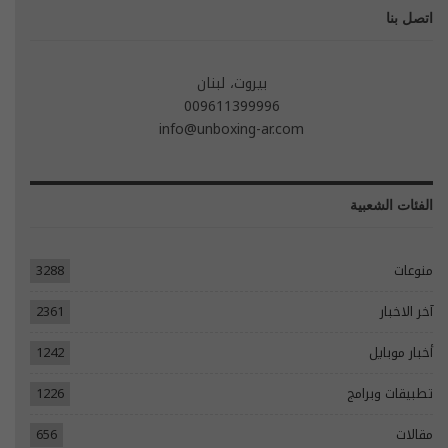
اتصل بنا
بيروت، لبنان
009611399996
info@unboxing-ar.com
الفئات الشعبية
منوعات
3288
آخر الاخبار
2361
أخبار موبايل
1242
تطبيقات وبرامج
1226
مقالات
656