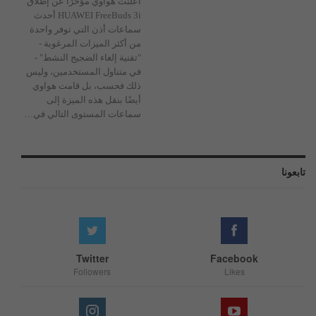
أعلنت هواوي مؤخرًا عن إطلاق
HUAWEI FreeBuds 3i أحدث
سماعات أذن التي توفر واحدة
من أكثر الميزات المرغوبة -
"تقنية إلغاء الضجيج النشط" -
في متناول المستخدمين، وليس
ذلك فحسب، بل قامت هواوي
أيضًا بنقل هذه الميزة إلى
سماعات المستوى التالي في…
تابعونا
Twitter
Facebook
Followers
Likes