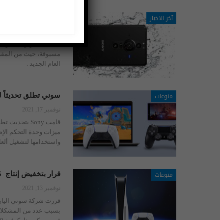
آخر الاخبار
كاميرا غير مسبوقة 
نوفمبر 23, 2021
كشفت تقارير أن شركة س
مسبوقة، حيث من المقرر أ
العام الجديد .
منوعات
سوني تطلق تحديثاً لتطبيق PS Remote Play ع
نوفمبر 17, 2021
واستخدامها لتشغيل ألعاب PlayStation 5 عن بُعد. جلبت Sony دعم se
منوعات
قرار بتخفيض إنتاج PlayStation 5.. ما السبب؟
نوفمبر 13, 2021
بسبب عدد من المشكلات