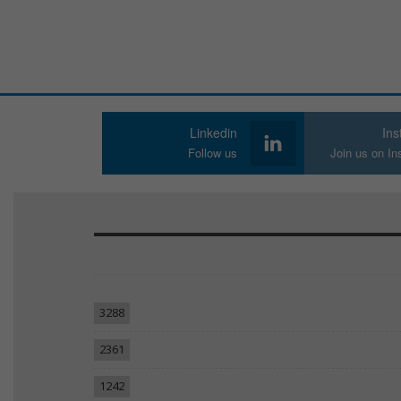
Linkedin
In
Follow us
Join us on I
3288
2361
1242