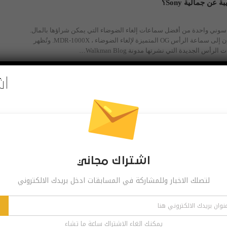
WH-1000XM من سوني واحدة من أفضل سماعات إلغاء الضوضاء التي يمكن شراؤها بالمال.
O المتميزة لإلغاء الضوضاء ، MDR-1000X.
وتُظهر
س الجديدة التي نشرتها مدونة Walkman Blog
…
اش
أن شركة Sony يبدو أنها تطلب من المطورين إنشاء تجارب محدودة زمنياً لألعاب معينة لخدمة
PlayStation Plus Premium الجديدة. ورغم أنه لم يكن واضحا في البداية مقدار الدعم الذي ستقدمه
 لكن فريق PlayStation Store
…
اشتراك مجاني
لتصلك الاخبار وللمشاركة في المسابقات ادخل بريدك الالكتروني
منذ إطلاقها في عام 2020 ، كانت WH-1000XM4 من سوني من بين أفضل سماعات البلوتوث التي
تها التي تدوم طويلاً وقدراتها الممتازة على إلغاء الضوضاء. يبدو الآن أن
رة. في تسريب، شاركت TechnikNews
…
يمكنك الغاء الاشتراك ساعة ما تشاء