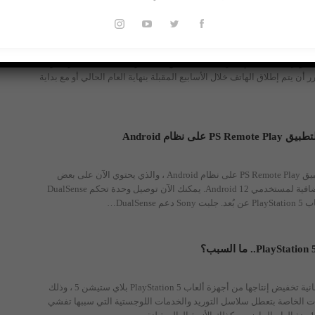
وسعر باهظ.. أول تسريبات هاتف سوني القادم
وني تعمل على إطلاق هاتف جديد من الفئة الرائدة بتقنيات كاميرا غير
ن يتم إطلاق الهاتف خلال الأسابيع المقبلة بنهاية العام الحالي أو مع بداية
لى نظام Android
قامت Sony بتحديث تطبيق PS Remote Play على نظام Android ، والذي يحتوي الآن على بعض
ميزات وحدة التحكم الإضافية لمستخدمي Android 12. يمكنك الآن توصيل وحدة تحكم DualSense
DualSen…
قررت شركة سوني اليابانية تخفيض إنتاجها من أجهزة ألعاب PlayStation 5 بلاي ستيشن 5 ، وذلك
 الخاصة بتعطل سلاسل التوريد والخدمات اللوجستية التي سببها تفشي