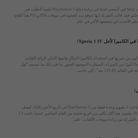
تتمثل إحدى أهم أولويات Sony في المضي قدمًا في زيادة إنتاج PlayStation 5 لتلبية الطلب غير
المسبوق على وحدة التحكم. فقد قالت الشركة إنها تتوقع سد الفجوة في مبيعات PS4 و PS5 هذا العام
حكم الأحدث عن شقيقها الأكبر في عام
…
من خبرتها في استخدام الكاميرا لابتكار هاتفها الذكي الرائد القادم ،
إنه يوفر عددًا كبيرًا من الميزات المبتكرة الموجهة للصور بما في ذلك ما تسميه "أول
-125 مم" ، إلى جانب
…
أعلنت شركة Sony أنها باعت 2 مليون وحدة فقط من PlayStation 5 في الربع الأخير (Q4) ، ليصل
إجماليها الإجمالي إلى 19.3 مليون. هذا أقل بكثير من الربع نفسه من العام الماضي عندما باعت 3.3
الشركة من زيادة مبيعات الألعاب ، على
…