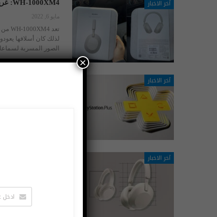
آخر الاخبار
WH-1000XM4: غريبة عن جمالية Sony؟
مايو 6, 2022
تعد 4
لذلك كان أسلافها يعودون إلى سماعة الرأس G
الصور المسربة لسماعات الرأ
×
آخر الاخبار
Sony تطلق PlayStation Plus
أبريل 29, 2022
يبدو 
سوني للاستوديوهات لهذا الغرض ،
آخر الاخبار
WH-1000XM5: تطوير جديد لسماعات الأذن؟
أبريل 25, 2022
يمكنك شراؤها بفضل بطاري
الشركة لديها خطة ترقية كبي