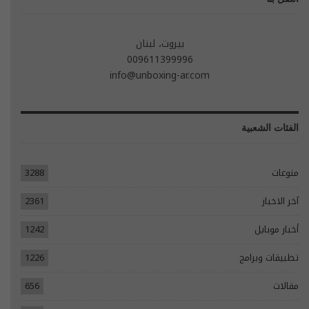
بيروت، لبنان
009611399996
info@unboxing-ar.com
الفئات الشعبية
منوعات
3288
آخر الاخبار
2361
أخبار موبايل
1242
تطبيقات وبرامج
1226
مقالات
656