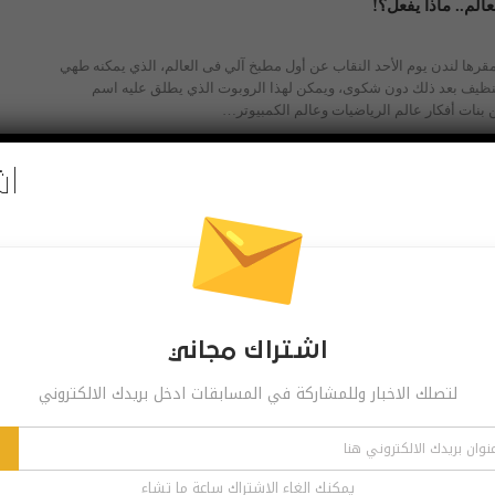
الم.. ماذا يفعل؟!
ها لندن يوم الأحد النقاب عن أول مطبخ آلي فى العالم، الذي يمكنه طهي
تنظيف بعد ذلك دون شكوى، ويمكن لهذا الروبوت الذي يطلق عليه اسم
اش
لجيش يمكن أن يكون روبوتات بحلول عام 2030
الجيوش تعتمد بشكل أكبر على الطائرات بدون طيار والمركبات الآلية
لكة المتحدة لديها رؤية جريئة بشكل خاص.
اشتراك مجاني
مائية تنقل أول مجموعة ركاب
لتصلك الاخبار وللمشاركة في المسابقات ادخل بريدك الالكتروني
اتشوستس للتكنولوجيا، قوارب آلية دون قبطان قادرة على نقل الركاب. هذه
لحياة في مدن البندقية وأمستردام وغيرها.
يمكنك الغاء الاشتراك ساعة ما تشاء