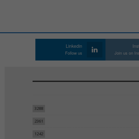
Linkedin
In
Follow us
Join us on I
3288
2361
1242