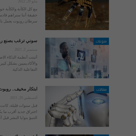
مايو 29, 2022
مع كل الكآبة والكآبة حول
حقيقة أننا سنراهم قادم
سرطان روبوت يعمل بالت
منوعات
سوني ترغب بصنع روبو
سبتمبر 2, 2021
أثبتت أنظمة الذكاء الاصط
والأكاديميين بشكل كبير.
التفاعلية الذكية.
مقالات
ابتكار مخيف.. روبوت
أغسطس 29, 2021
قبل سنوات قليلة، كانت 
اختراق جديد أقرب ما يك
التنبؤ بنوايا البشر قبل 