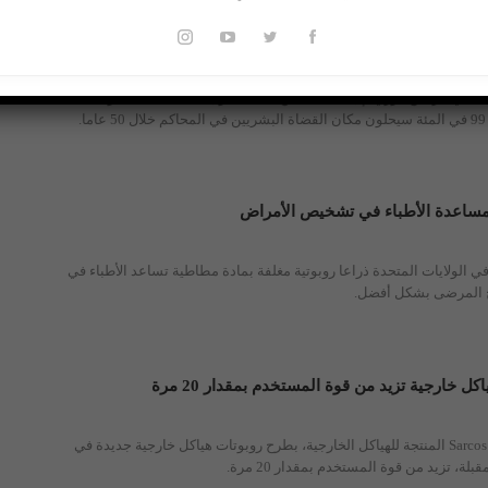
ون مكان القضاة البشريين
الصناعي تيرنس موري، إن "قضاة آليين" يستطيعون اكتشاف الكذب وتحديد
.
 لمساعدة الأطباء في تشخيص الأمراض
ي الولايات المتحدة ذراعا روبوتية مغلفة بمادة مطاطية تساعد الأطباء في
 المرضى بشكل أفضل.
اكل خارجية تزيد من قوة المستخدم بمقدار 20 مرة
تعهدت شركة Sarcos Robotics المنتجة للهياكل الخارجية، بطرح روبوتات هياكل خارجية جديدة في
لة، تزيد من قوة المستخدم بمقدار 20 مرة.