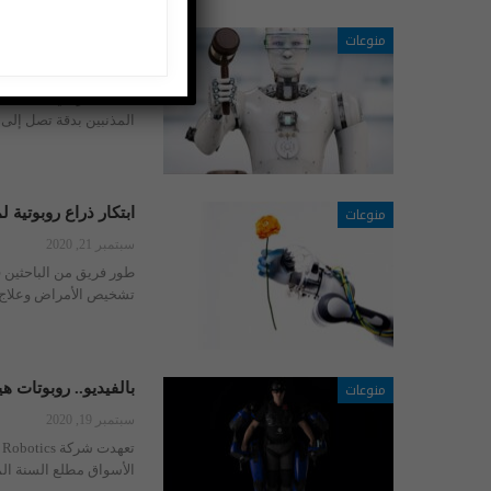
منوعات
قضاة آليون يكشفون الكذب بدقة 99% سيحل
أكتوبر 25, 2020
قال الخبير في الذكاء 
المذنبين بدقة تصل إلى 99 في المئة سيحلون مكان القضاة البشريين في المحاكم خلال 50 عاما
منوعات
ابتكار ذراع روبوتية
سبتمبر 21, 2020
طور فريق من الباحثين ف
تشخيص الأمراض وعلاج
منوعات
بالفيديو.. روبوتات هي
سبتمبر 19, 2020
الأسواق مطلع السنة المقب