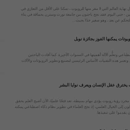
 نهاية العالم التي لا مفر منها للروبوت ، تمكنا على الأقل من التعازي في
ين - حتى اليوم. فقد نجح باحثون من جامعة نورث وسترن بحماقة في بناء
حكم عن بعد ، وهو صغير جدًا بحيث
…
تات يمكنها الفوز بجائزة نوبل
ناعي وتعلُّم الآلة أهميتها في السنوات الأخيرة. كما أفادت الباحثين
 وتعتبر هذه التقنيات الأساس الرئيسي لتصنيع وتطوير الروبوتات والآلات
 يخترق عقل الإنسان ويعرف نوايا البشر
مجرد رؤية روبوت يؤدي مهام بسيطة، تعد فتحًا علميًا، الآن أصبح العلم يحقق
ون إلى الخيال العلمي، إذ نجح العلماء في تطوير نظام ذكاء اصطناعي يمكنه
أن يقدموا على تنفيذها.