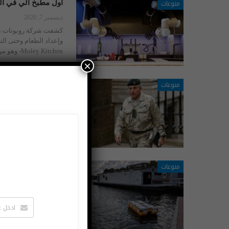
منوعات
أول مطبخ آلي في الع
ديسمبر 7, 2020
كشفت شركة روبوتات مقر
وإعداد الطعام وحتى ال
Moley Kitchen- وهو من بنات أفكار عالم الرياضيات وعالم الكمبيوتر…
×
منوعات
جنرال بريطاني: ربع ا
نوفمبر 9, 2020
ليس سراً أن العديد من 
الأخرى، لكن قيادة المم
منوعات
بالفيديو.. روبوتات 
أكتوبر 31, 2020
اختبر مهندسو معهد ماس
القوارب يمكن أن تغير ا