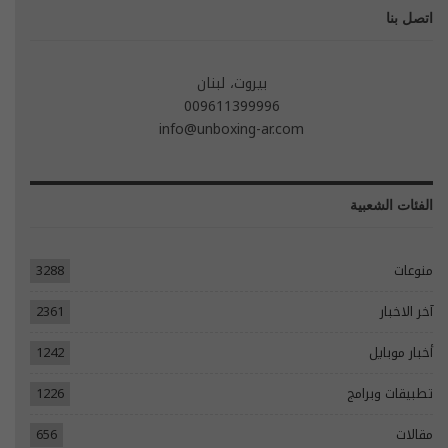
اتصل بنا
بيروت، لبنان
009611399996
info@unboxing-ar.com
الفئات الشعبية
منوعات
3288
آخر الاخبار
2361
أخبار موبايل
1242
تطبيقات وبرامج
1226
مقالات
656