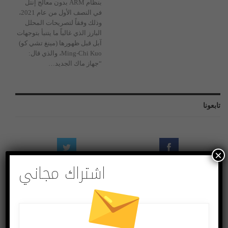
بنظام ARM بدون معالج إنتل
في النصف الأول من عام 2021،
وذلك وفقاً لتصريحات المحلل
البارز الذي غالباً ما يتنبأ بتوجهات
آبل قبل ظهورها (مينغ تشي كو)
Ming-Chi Kuo، والذي قال:
“جهاز ماك الجديد…
تابعونا
×
اشتراك مجاني
Twitter
Facebook
Followers
Likes
Instagram
Youtube