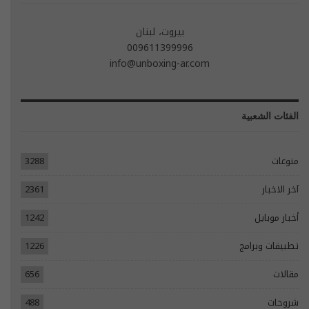
بيروت، لبنان
009611399996
info@unboxing-ar.com
الفئات الشعبية
منوعات
3288
آخر الاخبار
2361
أخبار موبايل
1242
تطبيقات وبرامج
1226
مقالات
656
شروحات
488