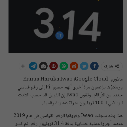
شارك
مطوروا Google Cloud؛ Emma Haruka Iwao
وزملاؤها يزعمون مرة أخرى أنهم حسبوا Pi إلى رقم قياسي
جديد من الأرقام. وتقول Iwao إن الفريق قد حسب الثابت
الرياضي لـ 100 تريليون منزلة عشرية رقمية.
هذا وقد سجلت Iwao وفريقها الرقم القياسي في عام 2019
عندما أجروا عملية حسابية بدقة 31.4 تريليون رقم. تم كسر