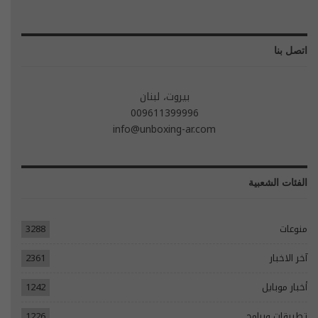
اتصل بنا
بيروت، لبنان
009611399996
info@unboxing-ar.com
الفئات الشعبية
منوعات
3288
آخر الاخبار
2361
أخبار موبايل
1242
تطبيقات وبرامج
1226