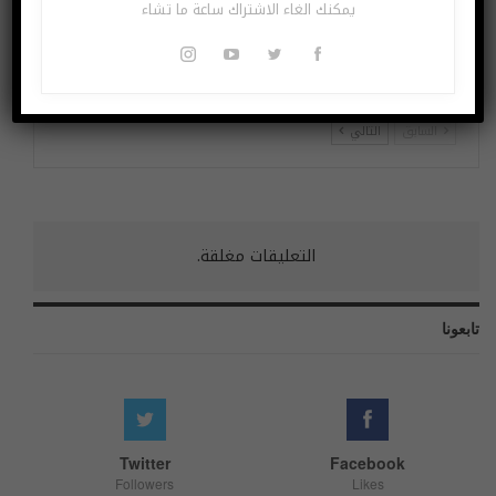
يمكنك الغاء الاشتراك ساعة ما تشاء
هل بدأ الذكاء الاصطناعي
السفينة التي يبلغ ارتفاعها
في فهم النوايا البشرية؟
أعلى من برج إيفل ستبني
أكبر مزرعة رياح بحرية
السابق
التالي
التعليقات مغلقة.
تابعونا
Twitter
Facebook
Followers
Likes