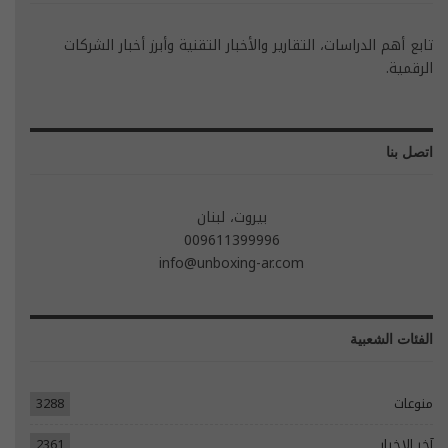
تابع أهم الدراسات، التقارير والأخبار التقنية وأبرز أخبار الشركات
الرقمية.
اتصل بنا
بيروت، لبنان
009611399996
info@unboxing-ar.com
الفئات الشعبية
منوعات
3288
آخر الاخبار
2361