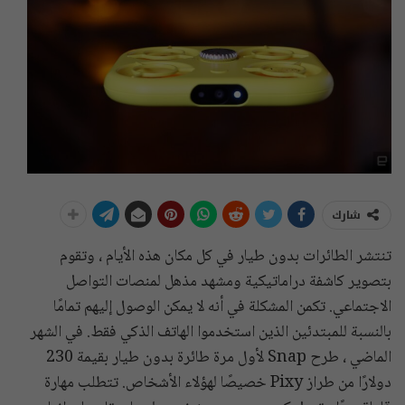
شارك
تنتشر الطائرات بدون طيار في كل مكان هذه الأيام ، وتقوم
بتصوير كاشفة دراماتيكية ومشهد مذهل لمنصات التواصل
الاجتماعي. تكمن المشكلة في أنه لا يمكن الوصول إليهم تمامًا
بالنسبة للمبتدئين الذين استخدموا الهاتف الذكي فقط. في الشهر
الماضي ، طرح Snap لأول مرة طائرة بدون طيار بقيمة 230
دولارًا من طراز Pixy خصيصًا لهؤلاء الأشخاص. تتطلب مهارة