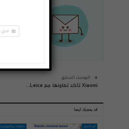
اشتراك
لتصلك الاخبا
يمكنك الغاء 
البوست السابق
Xiaomi تأكد تعاونها مع Leica…
قد يعجبك ايضا
آخر الاخبار
اختراعات وتكنولوجيا