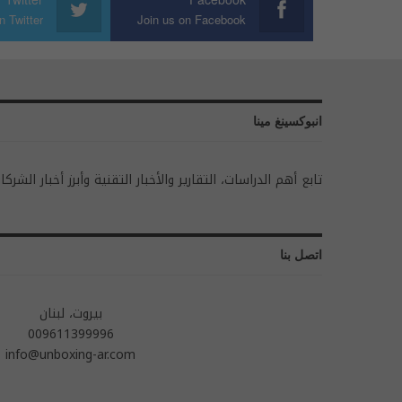
n Twitter
Join us on Facebook
انبوكسينغ مينا
تابع أهم الدراسات، التقارير والأخبار التقنية وأبرز أخبار الشركا
اتصل بنا
بيروت، لبنان
009611399996
info@unboxing-ar.com