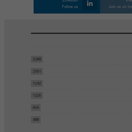
Follow us
Join us on I
3288
2361
1242
1226
656
488