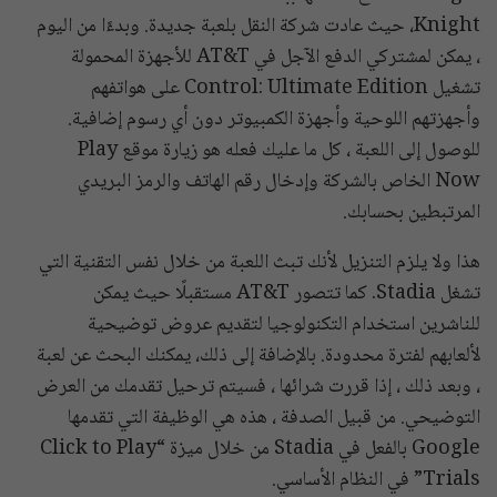
Knight، حيث عادت شركة النقل بلعبة جديدة. وبدءًا من اليوم
، يمكن لمشتركي الدفع الآجل في AT&T للأجهزة المحمولة
تشغيل Control: Ultimate Edition على هواتفهم
وأجهزتهم اللوحية وأجهزة الكمبيوتر دون أي رسوم إضافية.
للوصول إلى اللعبة ، كل ما عليك فعله هو زيارة موقع Play
Now الخاص بالشركة وإدخال رقم الهاتف والرمز البريدي
المرتبطين بحسابك.
هذا ولا يلزم التنزيل لأنك تبث اللعبة من خلال نفس التقنية التي
تشغل Stadia. كما تتصور AT&T مستقبلًا حيث يمكن
للناشرين استخدام التكنولوجيا لتقديم عروض توضيحية
لألعابهم لفترة محدودة. بالإضافة إلى ذلك، يمكنك البحث عن لعبة
، وبعد ذلك ، إذا قررت شرائها ، فسيتم ترحيل تقدمك من العرض
التوضيحي. من قبيل الصدفة ، هذه هي الوظيفة التي تقدمها
Google بالفعل في Stadia من خلال ميزة “Click to Play
Trials” في النظام الأساسي.