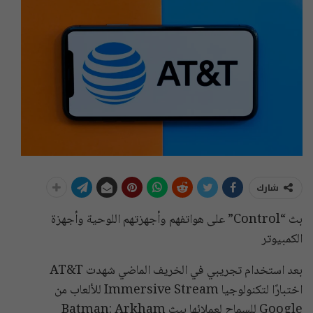
شارك
بث “Control” على هواتفهم وأجهزتهم اللوحية وأجهزة
الكمبيوتر
بعد استخدام تجريبي في الخريف الماضي شهدت AT&T
اختبارًا لتكنولوجيا Immersive Stream للألعاب من
Google للسماح لعملائها ببث Batman: Arkham