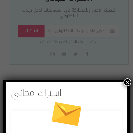
لتصلك الاخبار وللمشاركة في المسابقات ادخل بريدك
الالكتروني
اشترك
يمكنك الغاء الاشتراك ساعة ما تشاء
×
البوست السابق
البوست القادم
اشتراك مجاني
Meta: نقدم لكم
Xiaomi تأكد تعاونها
MyoSuite!
مع Leica…
قد يعجبك ايضا
المزيد عن المؤلف