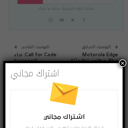
يمكنك الغاء الاشتراك ساعة ما تشاء
البوست السابق
البوست القادم
Motorola Edge
Call for Code: نداء
Plus: مظلوم إعلاميًّا؟
للمبرمجين!
×
اشتراك مجاني
قد يعجبك ايضا
المزيد عن المؤلف
آخر الاخبار
اختراعات وتكنولوجيا
اشتراك مجاني