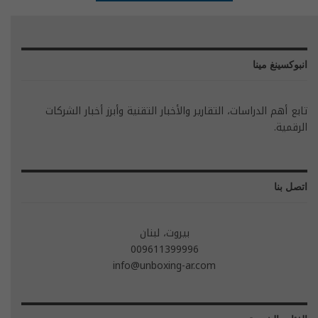
انبوكسينغ مينا
تابع أهم الدراسات، التقارير والأخبار التقنية وأبرز أخبار الشركات
الرقمية.
اتصل بنا
بيروت، لبنان
009611399996
info@unboxing-ar.com