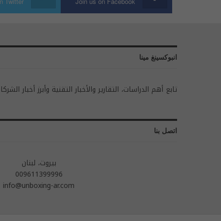
n Twitter
Join us on Facebook
انبوكسينغ مينا
تابع أهم الدراسات، التقارير والأخبار التقنية وأبرز أخبار الشركا
اتصل بنا
بيروت، لبنان
009611399996
info@unboxing-ar.com