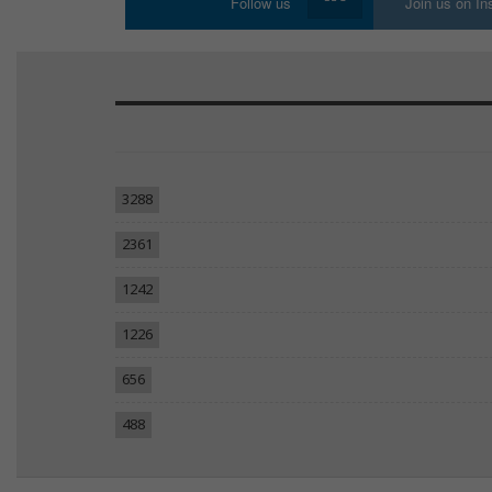
Follow us
Join us on I
3288
2361
1242
1226
656
488