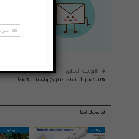
لتصلك الاخبا
يمكنك الغاء 
البوست السابق
هليكوبتر لالتقاط صاروخ وسط الهواء!
قد يعجبك ايضا
آخر الاخبار
اختراعات وتكنولوجيا