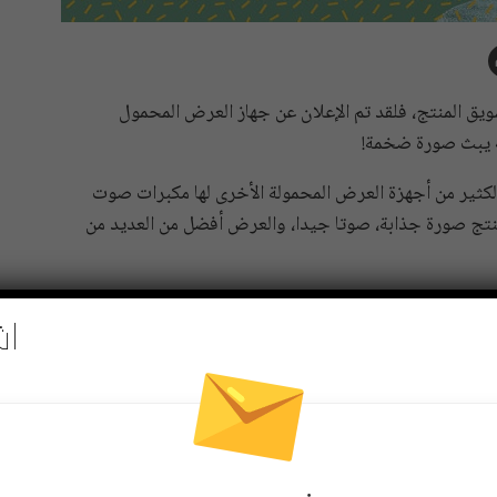
 كيفية تصميم وتسويق المنتج، فلقد تم الإعلان عن جهاز العرض المحمول
إن Freestyle فريد من نوعه. الكثير من أجهزة العرض المحمولة الأخرى لها مكبرات صوت
جة، والتكلفة أقل بكثير. رغم ذلك، فإن Freestyle ينتج صورة جذابة، صوتا جيدا، والعرض أفضل من العديد من
اش
Pinterest
Re
 مجاني