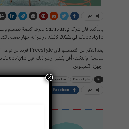
شارك
بالتأكيد فإن شركة Samsung تعرف
Freestyle، في CES 2022. ورغم انه جهاز صغير، لكنه يبث صورة ضخمة!
بغذ النظر عن التصميم، ف
مدم
أجهزة الكمبيوتر.
×
tech
Samsung
projector
freestyle
شارك
ddIt
Twitter
Facebook
اشتراك