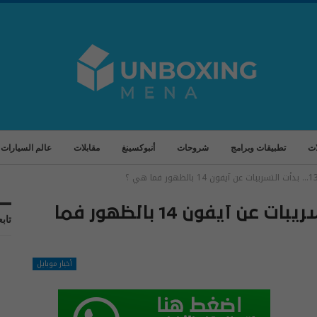
ات
تطبيقات وبرامج
شروحات
أنبوكسينغ
مقابلات
عالم السيارات
قبل إطلاق آيفون 13… بدأت التسريبات عن آيفون 14 بالظهور فما
تابع
أخبار موبايل