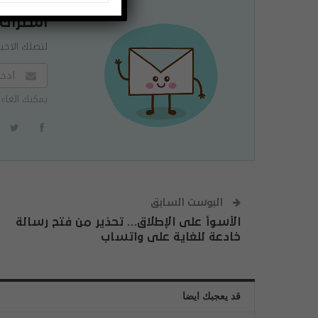
اشتراك
لتصلك الاخبا
يمكنك الغاء 
البوست السابق
الأسوأ على الإطلاق… تحذير من فتح رسالة
خادعة للغاية على واتساب
قد يعجبك ايضا