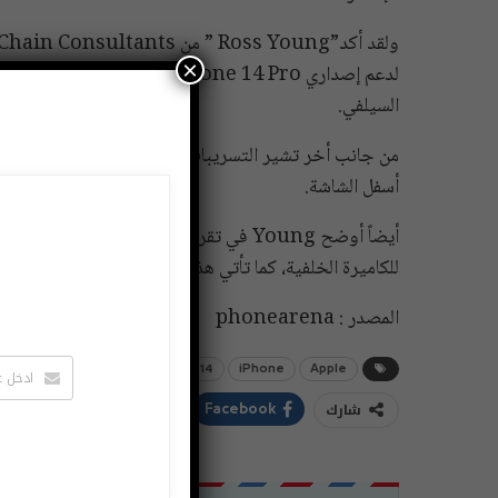
×
السيلفي.
أسفل الشاشة.
للكاميرة الخلفية، كما تأتي هذه الإصدارات بحجم شاشة 6.1 إنش، و6.7 إنش.
المصدر : phonearena
Apple
iPhone
iphone 14
آبل
ابل
ايفون
شارك
ddIt
Twitter
Facebook