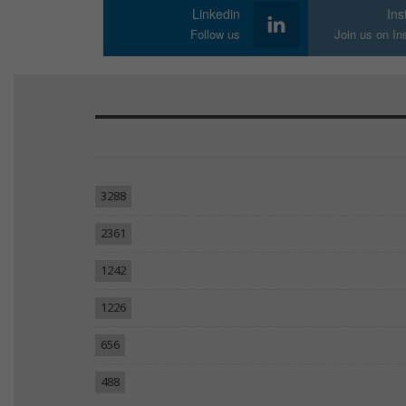
Linkedin
In
Follow us
Join us on I
3288
2361
1242
1226
656
488