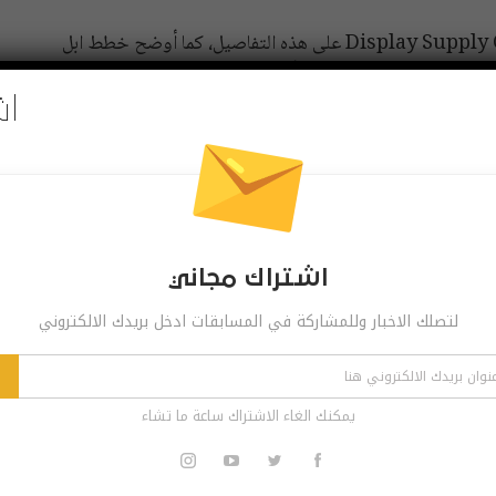
ولقد أكد”Ross Young ” من Display Supply Chain Consultants على هذه التفاصيل، كما أوضح خطط ابل
لدعم إصداري iPhone 14 Pro وiPhone 14 Pro Max بتقنية كاميرة Face ID أسفل الشاشة، مع ثقب لكاميرة
اش
من جانب أخر تشير التسريبات إلى أن ابل لم تصل إلى قرار نهائي بدعم سلسلة iPhone 14 بتقنية كاميرة Face ID
أيضاً أوضح Young في تقريره الأخير خطط ابل لدعم هواتف iPhone 14 Pro و Pro Max بإعدادات ثلاثية
اشتراك مجاني
لتصلك الاخبار وللمشاركة في المسابقات ادخل بريدك الالكتروني
ايفون 14
Pinterest
Re
يمكنك الغاء الاشتراك ساعة ما تشاء