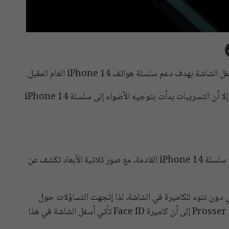
تستعد شركة ابل لإطلاق سلسلة iPhone 13 خلال أيام، إلا أن التسريبات بدأت بتوجيه الأضواء إلى سلسلة iPhone 14
ولقد قدم “Jon Prosser ” مؤخراً بعض التفاصيل حول سلسلة iPhone 14 القادمة، مع صور ثلاثية الأبعاد تكشف عن
صميم iPhone 14 Pro Max الذي يأتي دون نتوء للكاميرة في الشاشة، لذا إتجهت التساؤلات حول
خطط ابل لتصميم Face ID في شاشة الهاتف، حيث أشار Prosser إلى أن كاميرة Face ID تأتي أسفل الشاشة في هذا