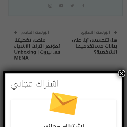
البوست السابق
البوست القادم
هل تتجسس آبل على
ملخص تغطيتنا
بيانات مستخدميها
لمؤتمر انترنت الأشياء
الشخصية؟
في بيروت | Unboxing
MENA
×
اشتراك مجاني
قد يعجبك ايضا
المزيد عن المؤلف
فيديو
فيديو
اشتراك مجاني