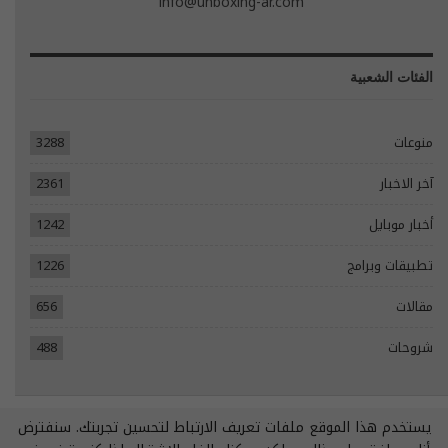
info@unboxing-ar.com
الفئات الشعبية
منوعات
3288
آخر الاخبار
2361
أخبار موبايل
1242
تطبيقات وبرامج
1226
مقالات
656
شروحات
488
يستخدم هذا الموقع ملفات تعريف الارتباط لتحسين تجربتك. سنفترض
© 2026 - جميع الحقوق محفوظة.