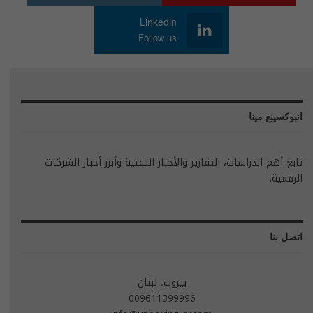
Linkedin
Follow us
انبوكسينغ مينا
تابع أهم الدراسات، التقارير والأخبار التقنية وأبرز أخبار الشركات
الرقمية.
اتصل بنا
بيروت، لبنان
009611399996