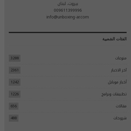
بيروت، لبنان
009611399996
info@unboxing-ar.com
الفئات الشعبية
منوعات
3288
آخر الاخبار
2361
أخبار موبايل
1242
تطبيقات وبرامج
1226
مقالات
656
شروحات
488