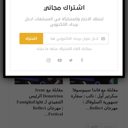
اشتراك مجاني
لتصلك الاخبار وللمشاركة في المسابقات ادخل
بريدك الالكتروني
مقابلة مع الدكتورة أولغا
مقابلة مع ثانوس باراشوس
شفاروفا | كبير مسؤولي
| امباكت تكبرونور | عالم
الابتكار | مركز التميز
الشركات الناشئة الأوروبي |
اشترك
CYENS | مهرجان…
…
يمكنك الغاء الاشتراك ساعة ما تشاء
فيديو
فيديو
مقابلة مع فاندا سيبوسوفا
مقابلة مع Irene
سكرتير أول / نائب | سفارة
Demetriou الرئيس
جمهورية السلوفاك |
التنفيذي لـ FamigliaEight
مهرجان Reflect…
| مهرجان Reflect
Festival…
السابق
التالي