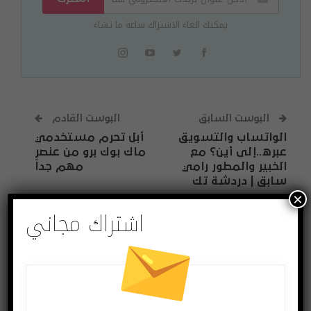
يمكنك الغاء الاشتراك ساعة ما تشاء
البوست السابق
البوست القادم
الواتساب والتسويق
أبل تحرم مستخدمي
عبره..إلى أين؟ مع
ماك بوك برو من عنصر
الخبير والمطور رامي
مهم جداً
سابق | دردشة تك
×
اشتراك مجاني
قد يعجبك ايضا
المزيد عن المؤلف
فيديو
فيديو