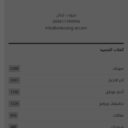
بيروت، لبنان
009611399996
info@unboxing-ar.com
الفئات الشعبية
منوعات
3288
آخر الاخبار
2361
أخبار موبايل
1242
تطبيقات وبرامج
1226
مقالات
656
شروحات
488