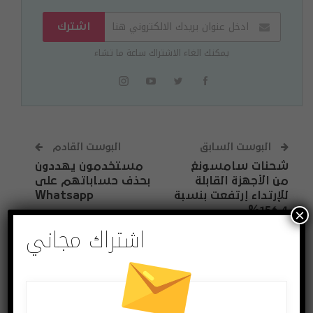
اشترك
يمكنك الغاء الاشتراك ساعة ما تشاء
البوست السابق
البوست القادم
شحنات سامسونغ
مستخدمون يهددون
من الأجهزة القابلة
بحذف حساباتهم على
للإرتداء إرتفعت بنسبة
Whatsapp
156.4%
×
اشتراك مجاني
قد يعجبك ايضا
المزيد عن المؤلف
فيديو
فيديو