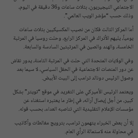
الاجتماعي النيجيريون، بثلاث ساعات و36 دقيقة في اليوم،
وذلك حسب “مؤشر الويب العالمي”.
أما المركز الثالث فكان من نصيب المكسيكيين بثلاث ساعات
يومياً، يليهم الأتراك في المركز الرابع، وحلت روسيا في المرتبة
الخامسة، والهند والصين في المرتبتين السادسة والسابعة.
وفي الولايات المتحدة التي حلت في المرتبة الثامنة، يدور نقاش
عن دور المنصات الاجتماعية في الحقل السياسي، لا سيما بعد
وصول الرئيس دونالد ترامب إلى البيت الأبيض.
ويعتمد الرئيس الأميركي على التغريد في موقع “تويتر” بشكل
كبير، من أجل إيصال آرائه، في إطار ما يعتبره استغناء عن
مؤسسات الإعلام التقليدية التي تناصبه العداء، بحسب قوله.
إلا أن بعض الخبراء يتهمون ترامب، بترويج مغالطات وأكاذيب
في محاولة منه لاستمالة الرأي العام.