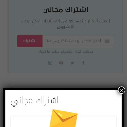
اشتراك مجاني
لتصلك الاخبار وللمشاركة في المسابقات ادخل بريدك
الالكتروني
اشترك
يمكنك الغاء الاشتراك ساعة ما تشاء
×
البوست السابق
البوست القادم
اشتراك مجاني
جديد غوغل.. هاتفين بـ
الإعلان عن لابتوب
“رادار” ومكبر صوت
Pixelbook GO بنظام
ذكي بحجم البرغر
كروم OS وسعر
منخفض من غوغل