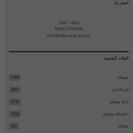
اتصل بنا
بيروت، لبنان
009611399996
info@unboxing-ar.com
الفئات الشعبية
منوعات
3288
آخر الاخبار
2361
أخبار موبايل
1242
تطبيقات وبرامج
1226
مقالات
656