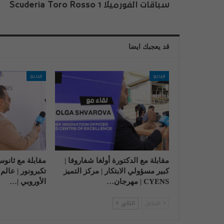
سباقات الفورميلا 1 Scuderia Toro Rosso
قد يعجبك ايضا
فيديو
فيديو
مقابلة مع الدكتورة أولغا شفاروفا |
مقابلة مع ثانو
كبير مسؤولي الابتكار | مركز التميز
تكبرونور | عالم
CYENS | مهرجان…
الأوروبي |…
السابق
التالي