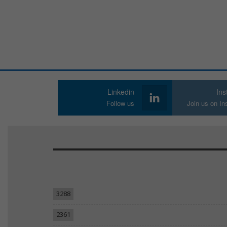
Linkedin
In
Follow us
Join us on I
3288
2361