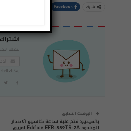
شارك
ddIt
Twitter
Facebook
اشتراك
لتصلك الاخبا
يمكنك الغاء 
البوست السابق
بالفيديو: فتح علبة ساعة كاسيو الاصدار
المحدود Edifice EFR-559TR-2A لفريق